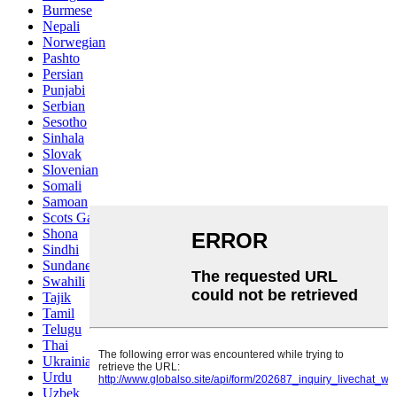
Burmese
Nepali
Norwegian
Pashto
Persian
Punjabi
Serbian
Sesotho
Sinhala
Slovak
Slovenian
Somali
Samoan
Scots Gaelic
Shona
Sindhi
Sundanese
Swahili
Tajik
Tamil
Telugu
Thai
Ukrainian
Urdu
Uzbek