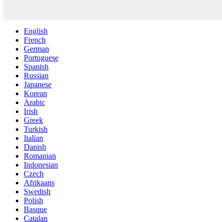
English
French
German
Portuguese
Spanish
Russian
Japanese
Korean
Arabic
Irish
Greek
Turkish
Italian
Danish
Romanian
Indonesian
Czech
Afrikaans
Swedish
Polish
Basque
Catalan