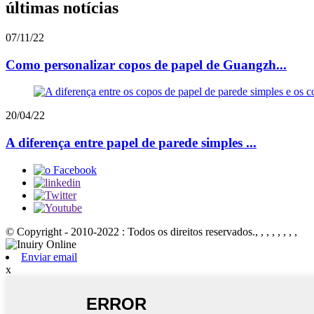
últimas notícias
07/11/22
Como personalizar copos de papel de Guangzh...
20/04/22
A diferença entre papel de parede simples ...
© Copyright - 2010-2022 : Todos os direitos reservados.
, , , , , , , ,
Enviar email
x