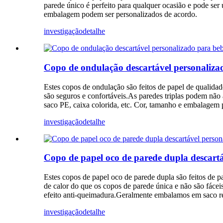
parede único é perfeito para qualquer ocasião e pode ser
embalagem podem ser personalizados de acordo.
investigação
detalhe
Copo de ondulação descartável personaliza
Estes copos de ondulação são feitos de papel de qualida
são seguros e confortáveis.As paredes triplas podem não
saco PE, caixa colorida, etc. Cor, tamanho e embalagem 
investigação
detalhe
Copo de papel oco de parede dupla descartá
Estes copos de papel oco de parede dupla são feitos de p
de calor do que os copos de parede única e não são fáce
efeito anti-queimadura.Geralmente embalamos em saco r
investigação
detalhe